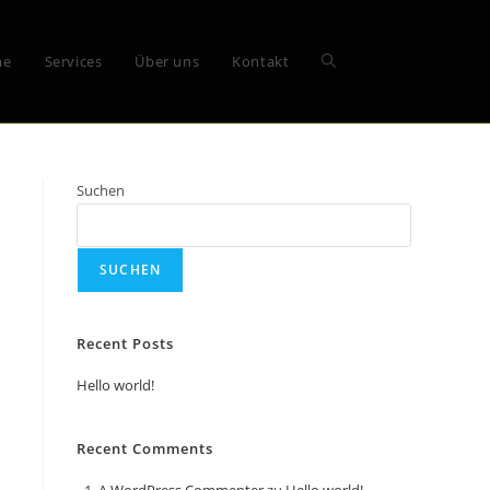
me
Services
Über uns
Kontakt
Suchen
SUCHEN
Recent Posts
Hello world!
Recent Comments
A WordPress Commenter
zu
Hello world!